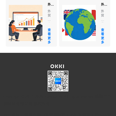
户？
手
外贸获客软件真的有用吗？这些软件可以帮你自动挖掘精准采购商线索！
外贸开发软件怎么选？3步锁定最适合你的高效获客工具
获
也
客
能
外
外
全
上
贸
贸
渠
手
获
开
道
的
客
发
拆
获
软
软
查
查
解
客
件
件
看
看
引
技
真
怎
更
更
言：
巧
的
么
多
多
我
引
有
选？
是
言：
用
3步
五
我
吗？
锁
年
是
引
定
前
去
言：
最
开
年
做
适
始
在
外
合
做
广
贸
你
外
东
这
的
贸
东
几
高
的。
莞
年，
效
那
开
我
获
时
了
最
客
Copyright © 2013-2026 xiaoman.cn All rights reserved.深圳市小
候
一
怕
工
刚
家
的
具
满科技有限公司 版权所有
辞
小
不
引
职
型
是
言：
创
五
办公地址：深圳市南山区粤海街道大冲社区深南大道9668号
客
我