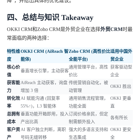
降”，并给出具体的优化建议。
四、总结与知识 Takeaway
OKKI CRM和Zoho CRM是外贸企业在选择
外贸CRM
时最
常面临的两种选择：
特性维
OKKI CRM (AiReach 智
Zoho CRM (高性价比
适用中国外
度
能体)
全能平台)
贸企业
核心价
通用管理平台，高性
获客驱动型
垂直增长引擎，主动获客
值
价比
企业
获客能
AiReach 主动获客，询盘
传统营销自动化，被
OKKI 胜出
力
增加 3 倍
动管理
转化效
AI 赋能沟通 (回复率
通用销售流程管理，
OKKI 更垂
率
55%↑)，L3 智能体
功能全面
直
总拥有
垂直功能开箱即用，投入
订阅价格亲民，但定
各有所长
成本
产出比高
制需额外投入
客户资
AI 客户独立判断，离职
强大的多语言支持和
OKKI 更安
产
号码无缝转移
生态集成
全