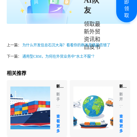
AI队
即
领
友
取
领取最
新外贸
资讯和
上一篇：
为什么开发信总石沉大海？看看你的群发思路是否错了
白皮书
下一篇：
通用型CRM，为何在外贸业务中“水土不服”？
相关推荐
新手做外贸如何找客户？获客全渠道拆解，小白轻松上手！
新开厂怎么找客户？新手也能上手的获客技巧，建议收藏！
新
新
手
开
做
厂
外
怎
贸
么
查
查
如
找
看
看
何
客
更
更
找
户？
多
多
客
新