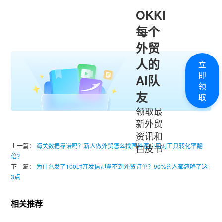
OKKI
每个
外贸
人的
立
即
AI队
领
友
取
领取最
新外贸
资讯和
上一篇：
海关数据靠谱吗？新人做外贸怎么找国外客户用对工具转化率翻
白皮书
倍？
下一篇：
为什么发了100封开发信却拿不到外贸订单？90%的人都忽略了这
3点
相关推荐