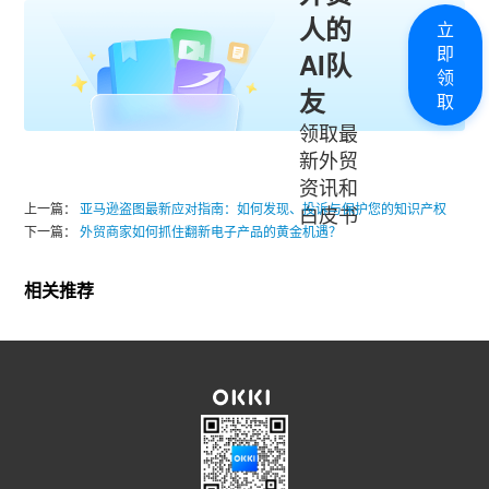
人的
立
即
AI队
领
友
取
领取最
新外贸
资讯和
上一篇：
亚马逊盗图最新应对指南：如何发现、投诉与保护您的知识产权
白皮书
下一篇：
外贸商家如何抓住翻新电子产品的黄金机遇？
相关推荐