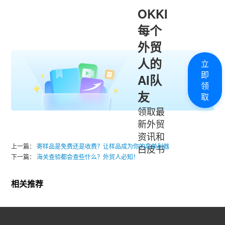
OKKI
每个
外贸
人的
立
即
AI队
领
友
取
领取最
新外贸
资讯和
上一篇：
寄样品是免费还是收费？让样品成为你的拿单利器
白皮书
下一篇：
海关查验都会查些什么？外贸人必知！
相关推荐