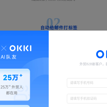
02
自动给邮件打标签
员自己对这封邮件做的一个小标记。
报价、PI、CI、PL、水单等），OKKI CRM会自动识别并打上
外贸B2B新客户