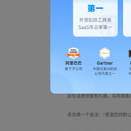
越强势，越让客户反感。
“你懂
但也要看语境，如果和客户很熟
1、“对不起，让您久等了”
这句话感觉很有礼貌，实际是客
适当换一个说法：“感谢您的耐心