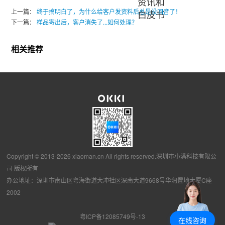
资讯和
上一篇：
终于搞明白了，为什么给客户发资料后总是没回音了！
白皮书
下一篇：
样品寄出后，客户消失了...如何处理？
相关推荐
Copyright © 2013-2026 xiaoman.cn All rights reserved.深圳市小满科技有限公
司 版权所有
办公地址：深圳市南山区粤海街道大冲社区深南大道9668号华润置地大厦C座
2002
粤ICP备12085749号-13
在线咨询